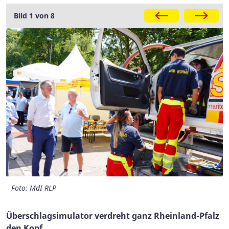
Galerie
Bild 1 von 8
Foto: MdI RLP
Foto: MdI RLP
Überschlagsimulator verdreht ganz Rheinland-Pfalz
den Kopf.