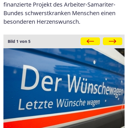
finanzierte Projekt des Arbeiter-Samariter-
Bundes schwerstkranken Menschen einen
besonderen Herzenswunsch.
Galerie
Bild 1 von 5
Projektkoordinatorinnen Christina Kunde / Christina
Wickert / Manuela Stebel