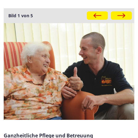
Galerie
Bild 1 von 5
Ganzheitliche Pflege und Betreuung